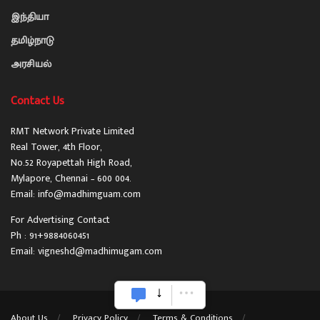
இந்தியா
தமிழ்நாடு
அரசியல்
Contact Us
RMT Network Private Limited
Real Tower, 4th Floor,
No.52 Royapettah High Road,
Mylapore, Chennai – 600 004.
Email: info@madhimguam.com
For Advertising Contact
Ph : 91+9884060451
Email: vigneshd@madhimugam.com
About Us
Privacy Policy
Terms & Conditions