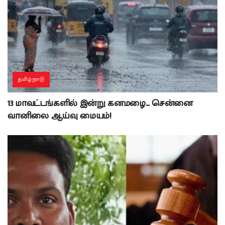
தமிழ்நாடு
13 மாவட்டங்களில் இன்று கனமழை… சென்னை
வானிலை ஆய்வு மையம்!