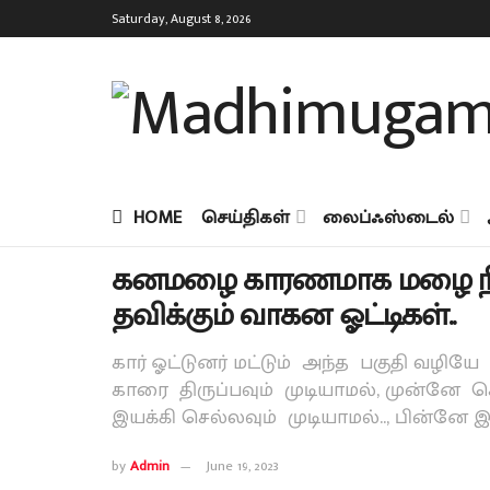
Saturday, August 8, 2026
HOME
செய்திகள்
லைப்ஃஸ்டைல்
கனமழை காரணமாக மழை நீரில் 
தவிக்கும் வாகன ஓட்டிகள்..
கார் ஓட்டுனர் மட்டும் அந்த பகுதி வழிய
காரை திருப்பவும் முடியாமல், முன்னே 
இயக்கி செல்லவும் முடியாமல்.., பின்னே இ
by
Admin
June 19, 2023