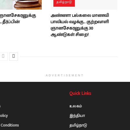
தமிழ்நாடு
 ஞானசேகரனுக்கு
அண்ணா பல்கலை மாணவி
தீர்ப்பின்
பாலியல் வழக்கு… குற்றவாளி
ஞானசேகரனுக்கு 30
ஆண்டுகள் சிறை!
ADVERTISEMENT
Quick Links
s
உலகம்
olicy
இந்தியா
Conditions
தமிழ்நாடு