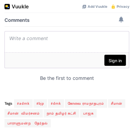
Tags:
#admk
#bjp
#dmk
கோவை ராமநாதபுரம்
சீமான்
சீமான் விமர்சனம்
நாம் தமிழர் கட்சி
பாஜக
பாராளுமன்ற தேர்தல்