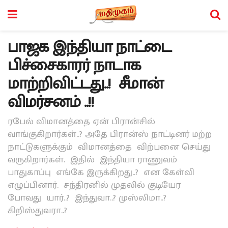
பாஜக இந்தியா நாட்டை
பிச்சைகாரர் நாடாக
மாற்றிவிட்டது..! சீமான்
விமர்சனம் ..!!
ரபேல் விமானத்தை ஏன் பிரான்சில்
வாங்குகிறார்கள்..? அதே பிரான்ஸ் நாட்டினர் மற்ற
நாட்டுகளுக்கும் விமானத்தை விற்பனை செய்து
வருகிறார்கள். இதில் இந்தியா ராணுவம்
பாதுகாப்பு எங்கே இருக்கிறது..? என கேள்வி
எழுப்பினார். சந்திரனில் முதலில் குடியேர
போவது யார்..? இந்துவா..? முஸ்லிமா..?
கிறிஸ்துவரா..?