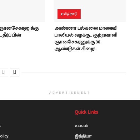
தமிழ்நாடு
 ஞானசேகரனுக்கு
அண்ணா பல்கலை மாணவி
தீர்ப்பின்
பாலியல் வழக்கு… குற்றவாளி
ஞானசேகரனுக்கு 30
ஆண்டுகள் சிறை!
ADVERTISEMENT
Quick Links
s
உலகம்
olicy
இந்தியா