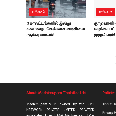
தமிழ்நாடு
தமிழ்நாடு
13 மாவட்டங்களில் இன்று
குற்றவாளி
கனமழை… சென்னை வானிலை
வழங்கப்பட்ட 
ஆய்வு மையம்!
முழுவிபரம்!
About Madhimugam Tholaikkatchi
Policies
MadhimugamTV is owned by the RMT
About U
NETWORK PRIVATE LMITED PRIVATED
Privacy P
established July14th 2016. Madhimugam TV is