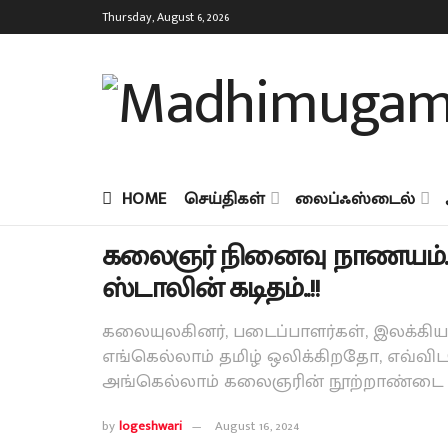
Thursday, August 6, 2026
HOME
செய்திகள்
லைப்ஃஸ்டைல்
கலைஞர் நினைவு நாணயம்..! 
ஸ்டாலின் கடிதம்..!!
கலையுலகினர், படைப்பாளர்கள், இலக்கிய
எங்கெல்லாம் தமிழ் ஒலிக்கிறதோ, எவ்வி
அங்கெல்லாம் கலைஞரின் நூற்றாண்டை உண
by
logeshwari
August 16, 2024