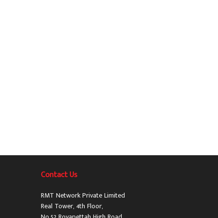
Contact Us
RMT Network Private Limited
Real Tower, 4th Floor,
No.52 Royapettah High Road,