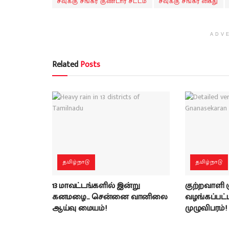
சவுக்கு சங்கர் குண்டார் சட்டம்
சவுக்கு சங்கர் கைது
ADV
Related
Posts
தமிழ்நாடு
தமிழ்நாடு
13 மாவட்டங்களில் இன்று
குற்றவாளி
கனமழை… சென்னை வானிலை
வழங்கப்பட்ட 
ஆய்வு மையம்!
முழுவிபரம்!