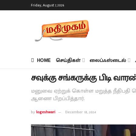
Friday, August 7, 2026
HOME
செய்திகள்
லைப்ஃஸ்டைல்
சவுக்கு சங்கருக்கு பிடி வாரண்ட
மனுவை ஏற்றுக் கொள்ள மறுத்த நீதிபதி செ
ஆணை பிறப்பித்தார்.
by
logeshwari
December 18, 2024