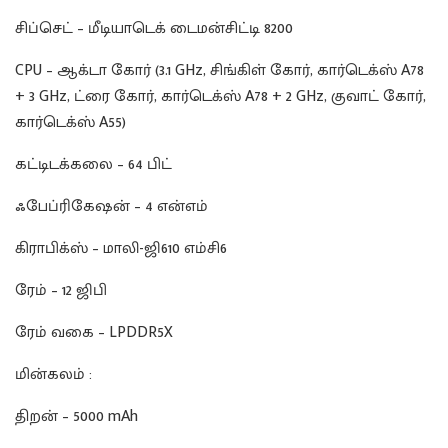
சிப்செட் – மீடியாடெக் டைமன்சிட்டி 8200
CPU – ஆக்டா கோர் (3.1 GHz, சிங்கிள் கோர், கார்டெக்ஸ் A78
+ 3 GHz, ட்ரை கோர், கார்டெக்ஸ் A78 + 2 GHz, குவாட் கோர்,
கார்டெக்ஸ் A55)
கட்டிடக்கலை – 64 பிட்
ஃபேப்ரிகேஷன் – 4 என்எம்
கிராபிக்ஸ் – மாலி-ஜி610 எம்சி6
ரேம் – 12 ஜிபி
ரேம் வகை – LPDDR5X
மின்கலம் :
திறன் – 5000 mAh