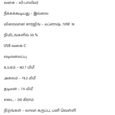
வகை – லி-பாலிமர்
நீக்கக்கூடியது – இல்லை
விரைவான சார்ஜிங் – ஃப்ளாஷ், 70W: 19
நிமிடங்களில் 50 %
USB வகை-C
வடிவமைப்பு:
உயரம் – 162.7 மிமீ
அகலம் – 76.2 மிமீ
தடிமன் – 7.9 மிமீ
எடை – 210 கிராம்
நிறங்கள் – லாவா கருப்பு, பனி வெள்ளி