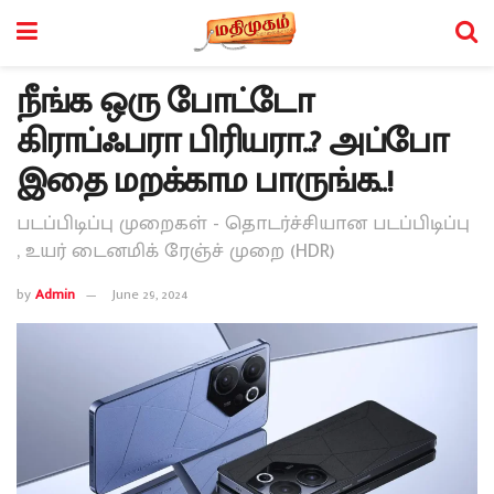
நீங்க ஒரு போட்டோ
கிராப்ஃபரா பிரியரா..? அப்போ
இதை மறக்காம பாருங்க..!
படப்பிடிப்பு முறைகள் - தொடர்ச்சியான படப்பிடிப்பு
, உயர் டைனமிக் ரேஞ்ச் முறை (HDR)
by
Admin
June 29, 2024