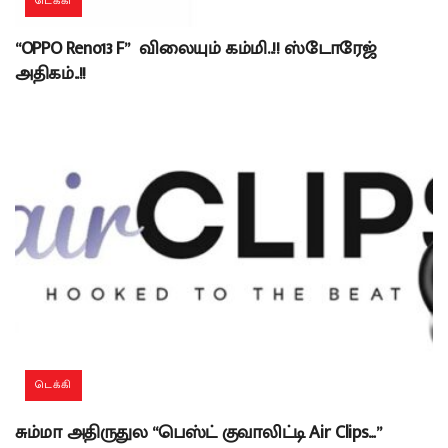
டெக்கி
“OPPO Reno13 F” விலையும் கம்மி..!! ஸ்டோரேஜ்
அதிகம்..!!
டெக்கி
சும்மா அதிருதுல “பெஸ்ட் குவாலிட்டி Air Clips…”