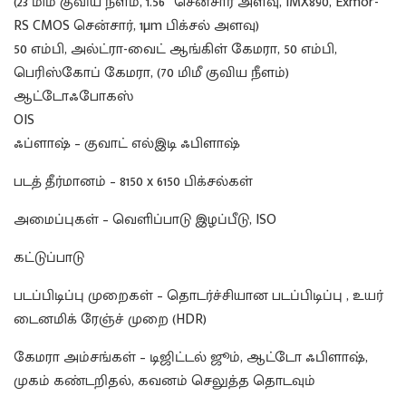
(23 மிமீ குவிய நீளம், 1.56″ சென்சார் அளவு, IMX890, Exmor-
RS CMOS சென்சார், 1µm பிக்சல் அளவு)
50 எம்பி, அல்ட்ரா-வைட் ஆங்கிள் கேமரா, 50 எம்பி,
பெரிஸ்கோப் கேமரா, (70 மிமீ குவிய நீளம்)
ஆட்டோஃபோகஸ்
OIS
ஃப்ளாஷ் – குவாட் எல்இடி ஃபிளாஷ்
படத் தீர்மானம் – 8150 x 6150 பிக்சல்கள்
அமைப்புகள் – வெளிப்பாடு இழப்பீடு, ISO
கட்டுப்பாடு
படப்பிடிப்பு முறைகள் – தொடர்ச்சியான படப்பிடிப்பு , உயர்
டைனமிக் ரேஞ்ச் முறை (HDR)
கேமரா அம்சங்கள் – டிஜிட்டல் ஜூம், ஆட்டோ ஃபிளாஷ்,
முகம் கண்டறிதல், கவனம் செலுத்த தொடவும்