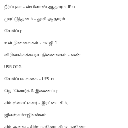
நீர்ப்புகா – ஸ்பிளாஸ் ஆதாரம், IP53
முரட்டுத்தனம் – தூசி ஆதாரம்
சேமிப்பு:
உள் நினைவகம் – 512 ஜிபி
விரிவாக்கக்கூடிய நினைவகம் – எண்
USB OTG
சேமிப்பக வகை – UFS 3.1
நெட்வொர்க் & இணைப்பு:
சிம் ஸ்லாட்(கள்) – இரட்டை சிம்,
ஜிஎஸ்எம்+ஜிஎஸ்எம்
சிம் அளவு – சிம்1: நானோ, சிம்2: நானோ