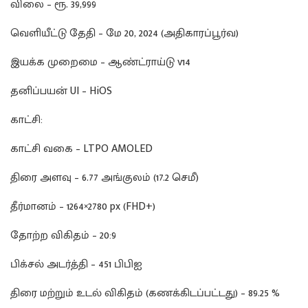
விலை – ரூ. 39,999
வெளியீட்டு தேதி – மே 20, 2024 (அதிகாரப்பூர்வ)
இயக்க முறைமை – ஆண்ட்ராய்டு v14
தனிப்பயன் UI – HiOS
காட்சி:
காட்சி வகை – LTPO AMOLED
திரை அளவு – 6.77 அங்குலம் (17.2 செமீ)
தீர்மானம் – 1264×2780 px (FHD+)
தோற்ற விகிதம் – 20:9
பிக்சல் அடர்த்தி – 451 பிபிஐ
திரை மற்றும் உடல் விகிதம் (கணக்கிடப்பட்டது) – 89.25 %