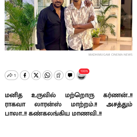
MADHIMUGAM CINEMA NEWS
மனித உருவில் மற்றொரு கர்ணன்..!!
ராகவா லாரன்ஸ் மாற்றம்.!! அசத்தும்
பாலா..!! கண்கலங்கிய மாணவி..!!