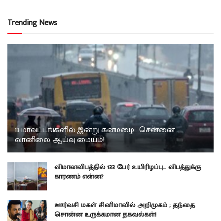
Trending News
13 மாவட்டங்களில் இன்று கனமழை… சென்னை
வானிலை ஆய்வு மையம்!
விமானவிபத்தில் 133 பேர் உயிரிழப்பு… விபத்துக்கு
காரணம் என்ன?
ஊர்வசி மகள் சினிமாவில் அறிமுகம் ; தந்தை
சொன்ன உருக்கமான தகவல்கள்!