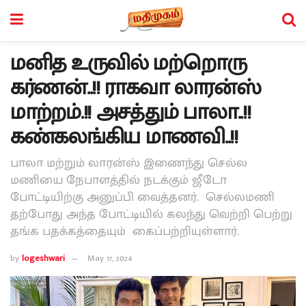
மனித உருவில் மற்றொரு
கர்ணன்..!! ராகவா லாரன்ஸ்
மாற்றம்.!! அசத்தும் பாலா..!!
கண்கலங்கிய மாணவி..!!
பாலா மற்றும் லாரன்ஸ் இணைந்து செல்ல
மணியை நேபாளத்தில் நடக்கும் ஜீடோ
போட்டியிற்கு அனுப்பி வைத்தனர். செல்லமணி
தற்போது அந்த போட்டியில் கலந்து வெற்றி பெற்று
தங்க பதக்கத்தையும் கைப்பற்றியுள்ளார்.
by
logeshwari
May 17, 2024