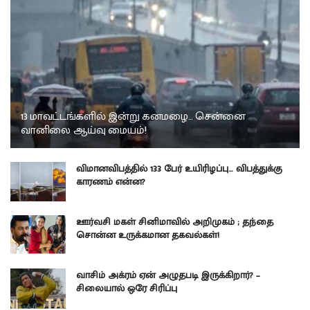
13 மாவட்டங்களில் இன்று கனமழை… சென்னை
வானிலை ஆய்வு மையம்!
விமானவிபத்தில் 133 பேர் உயிரிழப்பு… விபத்துக்கு
காரணம் என்ன?
ஊர்வசி மகள் சினிமாவில் அறிமுகம் ; தந்தை
சொன்ன உருக்கமான தகவல்கள்!
வாசிம் அக்ரம் ஏன் அழுதபடி இருக்கிறார்? –
சிலையால் ஒரே சிரிப்பு