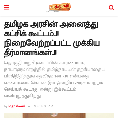
தமிழக அரசின் அனைத்து
கட்சிக் கூட்டம்..!!
நிறைவேற்றப்பட்ட முக்கிய
தீர்மானங்கள்..!!
தொகுதி மறுசீரமைப்பின் காரணமாக,
நாடாளுமன்றத்தில் தமிழ்நாட்டின் தற்போதைய
பிரதிநிதித்துவ சதவீதமான 7.18 என்பதை
எக்காரணம் கொண்டும் ஒன்றிய அரசு மாற்றம்
செய்யக் கூடாது என்று இக்கூட்டம்
வலியுறுத்துகிறது.
by
logeshwari
March 5, 2025