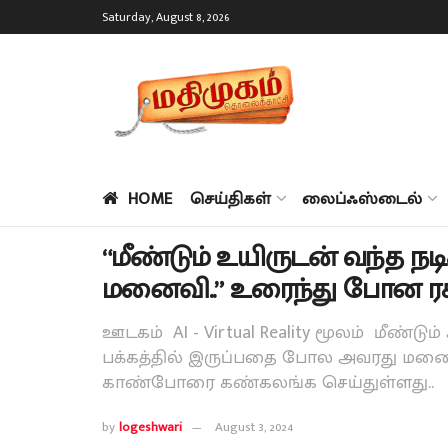
Saturday, August 8, 2026
HOME
செய்திகள்
லைப்ஃஸ்டைல்
“மீண்டும் உயிருடன் வந்த நட
மனைவி..” உரைந்து போன ரசிக
ஊடகம் AI - Virtual Reality மூலம் மீண
பக்கத்தில் இருப்பதை போல அவரது மன
காண்போரை கண்கலங்க செய்துள்ளது..
by
logeshwari
August 3, 2024