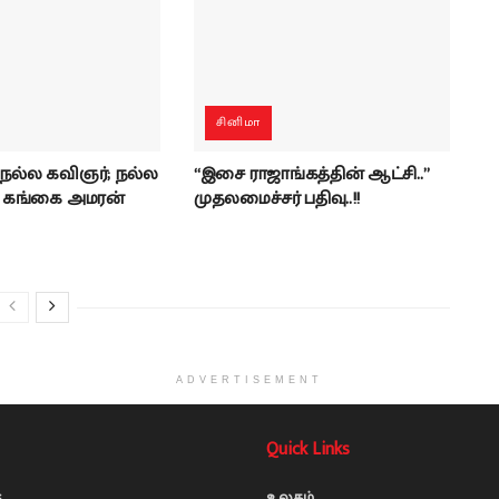
சினிமா
 நல்ல கவிஞர்; நல்ல
“இசை ராஜாங்கத்தின் ஆட்சி..”
- கங்கை அமரன்
முதலமைச்சர் பதிவு..!!
ADVERTISEMENT
Quick Links
s
உலகம்