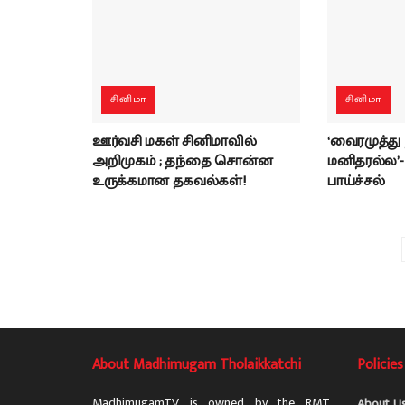
சினிமா
சினிமா
ஊர்வசி மகள் சினிமாவில்
‘வைரமுத்து
அறிமுகம் ; தந்தை சொன்ன
மனிதரல்ல’
உருக்கமான தகவல்கள்!
பாய்ச்சல்
About Madhimugam Tholaikkatchi
Policies
MadhimugamTV is owned by the RMT
About U