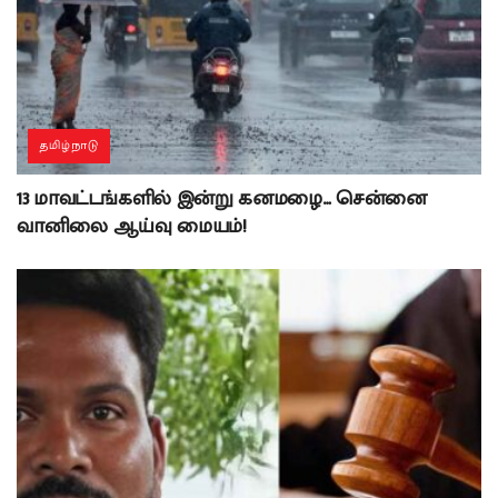
தமிழ்நாடு
13 மாவட்டங்களில் இன்று கனமழை… சென்னை
வானிலை ஆய்வு மையம்!