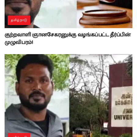
தமிழ்நாடு
குற்றவாளி ஞானசேகரனுக்கு வழங்கப்பட்ட தீர்ப்பின்
முழுவிபரம்!