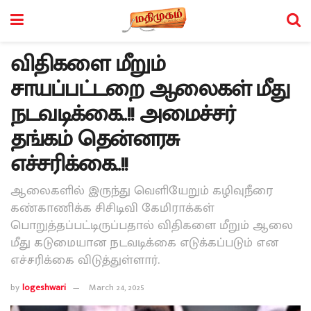
விதிகளை மீறும்
சாயப்பட்டறை ஆலைகள் மீது
நடவடிக்கை..!! அமைச்சர்
தங்கம் தென்னரசு
எச்சரிக்கை..!!
ஆலைகளில் இருந்து வெளியேறும் கழிவுநீரை
கண்காணிக்க சிசிடிவி கேமிராக்கள்
பொறுத்தப்பட்டிருப்பதால் விதிகளை மீறும் ஆலை
மீது கடுமையான நடவடிக்கை எடுக்கப்படும் என
எச்சரிக்கை விடுத்துள்ளார்.
by
logeshwari
March 24, 2025