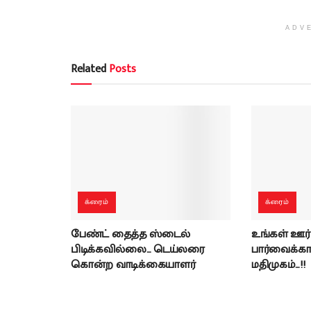
ADV
Related
Posts
க்ரைம்
க்ரைம்
பேண்ட் தைத்த ஸ்டைல்
உங்கள் ஊர்
பிடிக்கவில்லை… டெய்லரை
பார்வைக்கா
கொன்ற வாடிக்கையாளர்
மதிமுகம்…!!