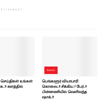
ERTISEMENT
க்ரைம்
 செய்திகள் உங்கள்
பெங்களூர் வியாபாரி
க…!! களத்தில்
கொலை..!! சிக்கிய 7 பேர்..!!
பின்னணியில் வெளிவந்த
ஷாக்..!!