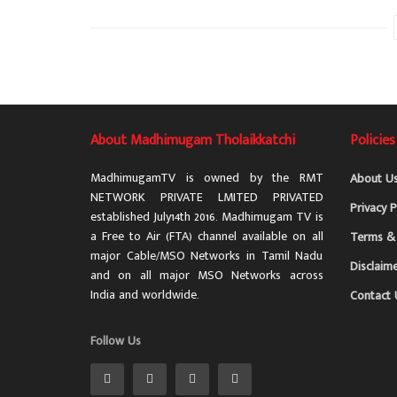
About Madhimugam Tholaikkatchi
Policies
MadhimugamTV is owned by the RMT
About U
NETWORK PRIVATE LMITED PRIVATED
Privacy P
established July14th 2016. Madhimugam TV is
a Free to Air (FTA) channel available on all
Terms & 
major Cable/MSO Networks in Tamil Nadu
Disclaim
and on all major MSO Networks across
India and worldwide.
Contact 
Follow Us