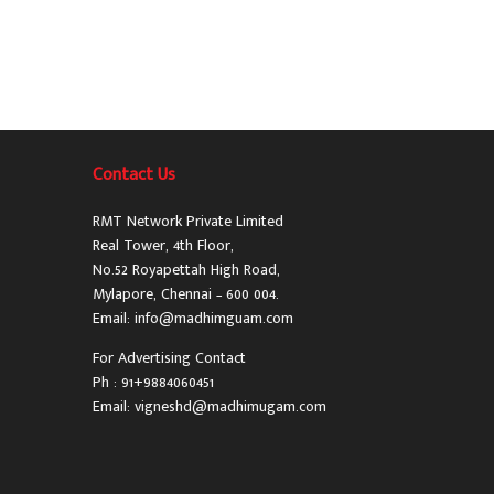
Contact Us
RMT Network Private Limited
Real Tower, 4th Floor,
No.52 Royapettah High Road,
Mylapore, Chennai – 600 004.
Email: info@madhimguam.com
For Advertising Contact
Ph : 91+9884060451
Email: vigneshd@madhimugam.com