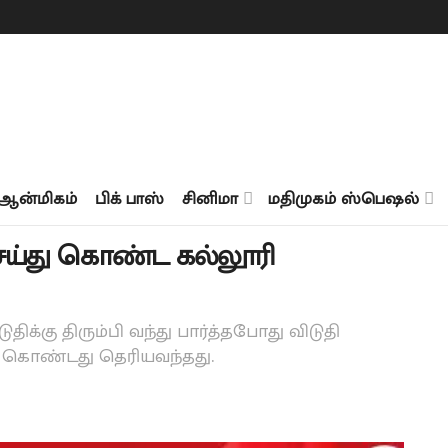
ஆன்மிகம்
பிக் பாஸ்
சினிமா
மதிமுகம் ஸ்பெஷல்
்து கொண்ட கல்லூரி
திக்கு திரும்பி வந்து பார்த்தபோது விடுதி
கொண்டது தெரியவந்தது.