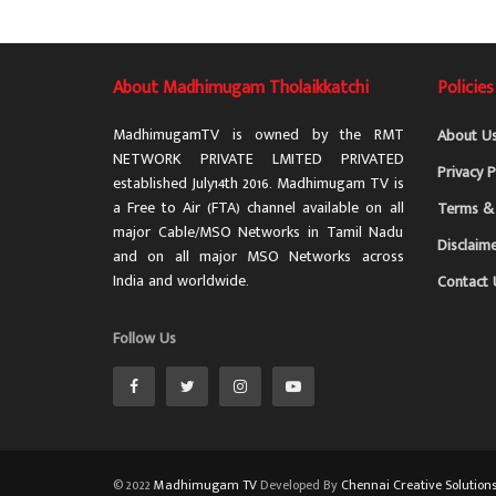
About Madhimugam Tholaikkatchi
Policies
MadhimugamTV is owned by the RMT
About U
NETWORK PRIVATE LMITED PRIVATED
Privacy P
established July14th 2016. Madhimugam TV is
a Free to Air (FTA) channel available on all
Terms & 
major Cable/MSO Networks in Tamil Nadu
Disclaim
and on all major MSO Networks across
India and worldwide.
Contact 
Follow Us
© 2022
Madhimugam TV
Developed By
Chennai Creative Solution