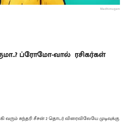
Madhimugam
வருமா..? ப்ரோமோ-வால் ரசிகர்கள்
 வரும் சுந்தரி சீசன் 2 தொடர் விரைவிலேயே முடிவுக்கு