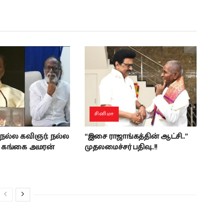
சினிமா
 நல்ல கவிஞர்; நல்ல
“இசை ராஜாங்கத்தின் ஆட்சி..”
- கங்கை அமரன்
முதலமைச்சர் பதிவு..!!