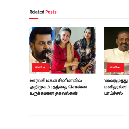
Related
Posts
சினிமா
சினிமா
ஊர்வசி மகள் சினிமாவில்
‘வைரமுத்து
அறிமுகம் ; தந்தை சொன்ன
மனிதரல்ல’
உருக்கமான தகவல்கள்!
பாய்ச்சல்