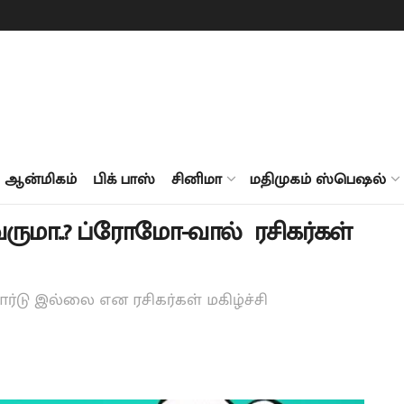
ஆன்மிகம்
பிக் பாஸ்
சினிமா
மதிமுகம் ஸ்பெஷல்
 வருமா..? ப்ரோமோ-வால் ரசிகர்கள்
ார்டு இல்லை என ரசிகர்கள் மகிழ்ச்சி