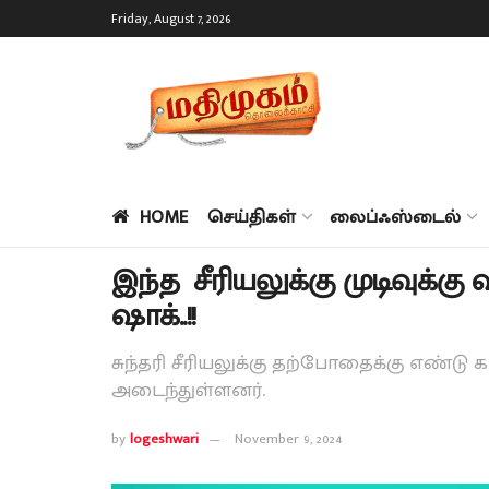
Friday, August 7, 2026
HOME
செய்திகள்
லைப்ஃஸ்டைல்
இந்த சீரியலுக்கு முடிவுக்கு
ஷாக்..!!
சுந்தரி சீரியலுக்கு தற்போதைக்கு எண்டு க
அடைந்துள்ளனர்.
by
logeshwari
November 9, 2024