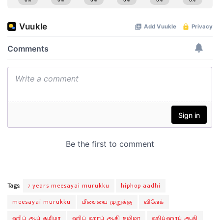
Tags:
7 years meesayai murukku
hiphop aadhi
meesayai murukku
மீசையை முறுக்கு
விவேக்
ஹிப் ஆப் தமிழா
ஹிப் ஹாப் ஆதி தமிழா
ஹிப்ஹாப் ஆதி