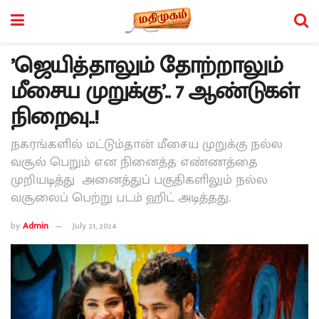
’ஜெயித்தாலும் தோற்றாலும்
மீசைய முறுக்கு’.. 7 ஆண்டுகள்
நிறைவு..!
நகரங்களில் மட்டும்தான் மீசைய முறுக்கு நல்ல
வசூல் பெறும் என நினைத்த எண்ணத்தை
முறியடித்து அனைத்துப் பகுதிகளிலும் நல்ல
வசூலைப் பெற்று படம் ஹிட் அடித்தது.
by
Admin
July 21, 2024