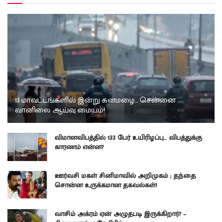
13 மாவட்டங்களில் இன்று கனமழை… சென்னை
வானிலை ஆய்வு மையம்!
விமானவிபத்தில் 133 பேர் உயிரிழப்பு… விபத்துக்கு
காரணம் என்ன?
ஊர்வசி மகள் சினிமாவில் அறிமுகம் ; தந்தை
சொன்ன உருக்கமான தகவல்கள்!
வாசிம் அக்ரம் ஏன் அழுதபடி இருக்கிறார்? –