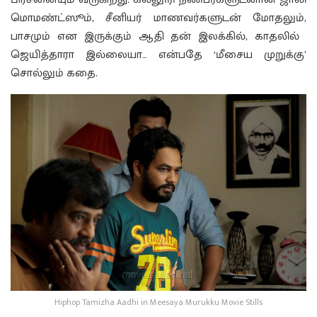
மொமண்ட்ஸூம்​, சீனியர் மாணவர்களுடன் மோதலும்,
பாசமும் என​ இருக்கும் ஆதி தன் இலக்கில், காதலில் ​
ஜெயித்தாரா இல்லையா… என்பதே ‘மீசைய முறுக்கு’
சொல்லும் கதை.
Hiphop Tamizha Aadhi in Meesaya Murukku Movie Stills