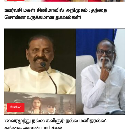
ஊர்வசி மகள் சினிமாவில் அறிமுகம் ; தந்தை
சொன்ன உருக்கமான தகவல்கள்!
சினிமா
‘வைரமுத்து நல்ல கவிஞர்; நல்ல மனிதரல்ல’-
கங்கை அமரன் பாய்ச்சல்