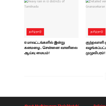
தமிழ்நாடு
தமிழ்நாடு
13 மாவட்டங்களில் இன்று
குற்றவாளி
கனமழை… சென்னை வானிலை
வழங்கப்பட்ட 
ஆய்வு மையம்!
முழுவிபரம்!