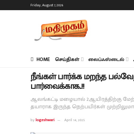
Friday, August 7, 2026
HOME
செய்திகள்
லைப்ஃஸ்டைல்
நீங்கள் பார்க்க மறந்த பல்வேற
பார்வைக்காக..!!
ஆலங்கட்டி மழையால் 2ஆயிரத்திற்கு மேற
தயாராக இருந்த நெற்பயிர்கள் முற்றிலும
by
logeshwari
April 14, 2025