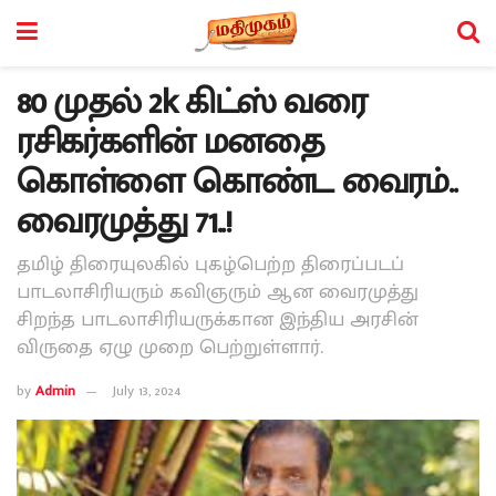
80 முதல் 2k கிட்ஸ் வரை
ரசிகர்களின் மனதை
கொள்ளை கொண்ட வைரம்..
வைரமுத்து 71..!
தமிழ் திரையுலகில் புகழ்பெற்ற திரைப்படப்
பாடலாசிரியரும் கவிஞரும் ஆன வைரமுத்து
சிறந்த பாடலாசிரியருக்கான இந்திய அரசின்
விருதை ஏழு முறை பெற்றுள்ளார்.
by
Admin
July 13, 2024