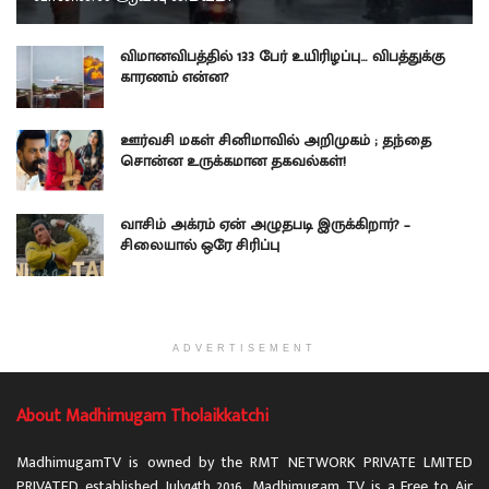
விமானவிபத்தில் 133 பேர் உயிரிழப்பு… விபத்துக்கு
காரணம் என்ன?
ஊர்வசி மகள் சினிமாவில் அறிமுகம் ; தந்தை
சொன்ன உருக்கமான தகவல்கள்!
வாசிம் அக்ரம் ஏன் அழுதபடி இருக்கிறார்? –
சிலையால் ஒரே சிரிப்பு
ADVERTISEMENT
About Madhimugam Tholaikkatchi
MadhimugamTV is owned by the RMT NETWORK PRIVATE LMITED
PRIVATED established July14th 2016. Madhimugam TV is a Free to Air