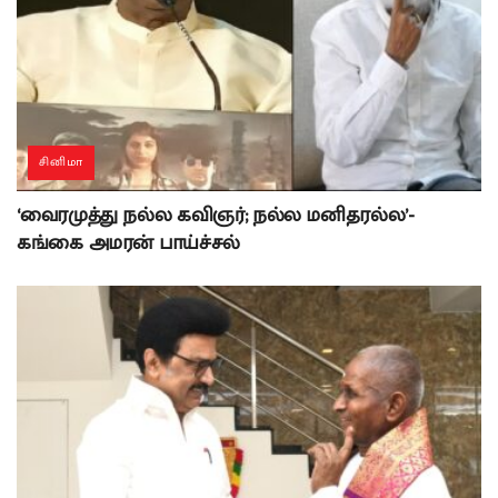
சினிமா
‘வைரமுத்து நல்ல கவிஞர்; நல்ல மனிதரல்ல’-
கங்கை அமரன் பாய்ச்சல்