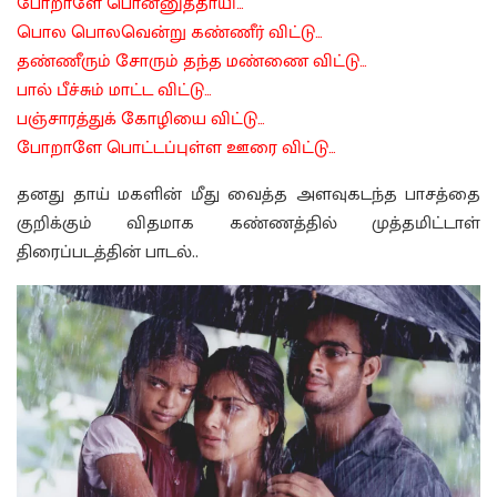
போறாளே பொன்னுத்தாயி…
பொல பொலவென்று கண்ணீர் விட்டு…
தண்ணீரும் சோரும் தந்த மண்ணை விட்டு…
பால் பீச்சும் மாட்ட விட்டு…
பஞ்சாரத்துக் கோழியை விட்டு…
போறாளே பொட்டப்புள்ள ஊரை விட்டு…
தனது தாய் மகளின் மீது வைத்த அளவுகடந்த பாசத்தை
குறிக்கும் விதமாக கண்ணத்தில் முத்தமிட்டாள்
திரைப்படத்தின் பாடல்..