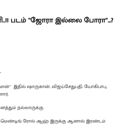
ரி..!! படம் “ஜோரா இல்லை போரா”…?
r
ான்” இதில் ஷாருகான், விஜய்சேதுபதி, யோகிபாபு,
ார்.
த்தும் நல்லாருக்கு.
 கமெண்டிங் ரோல் ஆஹ் இருக்கு ஆனால் இரண்டம்