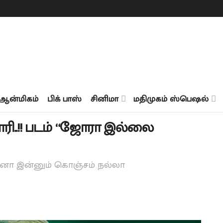
ஆன்மிகம்
பிக் பாஸ்
சினிமா
மதிமுகம் ஸ்பெஷல்
ோரி..!! படம் “ஜோரா இல்லை
ஆனா இன்னும் கொஞ்சம் நல்லா