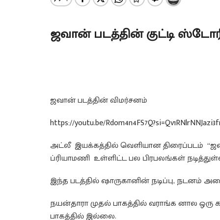
ஜவான் படத்தின் குட்டி ஸ்டோ
ஜவான் படத்தின் விமர்சனம்
https://youtu.be/Rdom4n4FS7Q?si=Qv1RNlrNNJazi3f
அட்லீ இயக்கத்தில் வெளியான திரைப்படம் “ஜவ
ப்ரியாமணி உள்ளிட்ட பல பிரபலங்கள் நடித்துள்ள
இந்த படத்தில் ஷாருகானின் நடிப்பு, நடனம் அனை
நயன்தாரா முதல் பாகத்தில் வராங்க னால ஒரு
பாகத்தில் இல்லை.