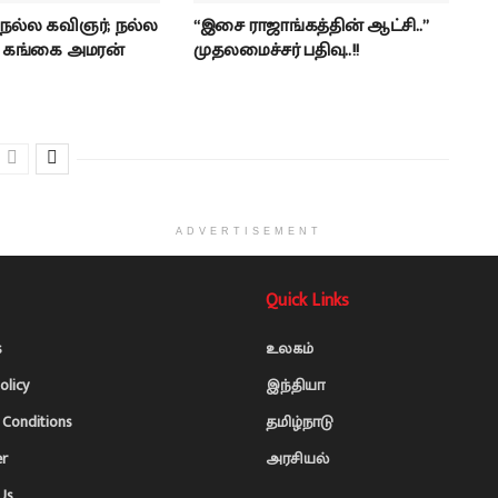
 நல்ல கவிஞர்; நல்ல
“இசை ராஜாங்கத்தின் ஆட்சி..”
- கங்கை அமரன்
முதலமைச்சர் பதிவு..!!
ADVERTISEMENT
Quick Links
s
உலகம்
olicy
இந்தியா
Conditions
தமிழ்நாடு
er
அரசியல்
Us