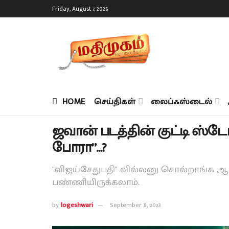
Friday, August 7, 2026
HOME
செய்திகள்
லைப்ஃஸ்டைல்
ஜவான் படத்தின் குட்டி ஸ்ட
போரா”…?
"விஜய்சேதுபதி" வில்லனு சொல்றாங்க 
பண்ணியிருக்கலாம்.
by
logeshwari
September 8, 2023