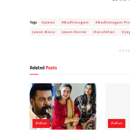
Tags:
#Jawan
#Madhimugam
#Madhimugam Pri
Jawan Movie
Jawan Review
sharuhkhan
Vija
ADV
Related
Posts
சினிமா
சினிமா