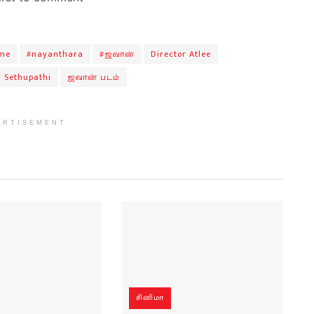
me
#nayanthara
#ஜவான்
Director Atlee
y Sethupathi
ஜவான் படம்
ERTISEMENT
சினிமா