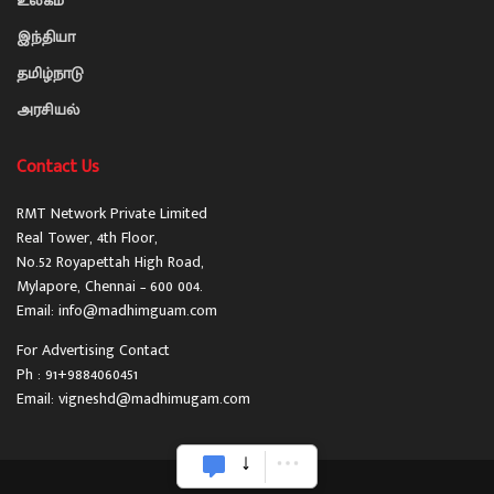
உலகம்
இந்தியா
தமிழ்நாடு
அரசியல்
Contact Us
RMT Network Private Limited
Real Tower, 4th Floor,
No.52 Royapettah High Road,
Mylapore, Chennai – 600 004.
Email: info@madhimguam.com
For Advertising Contact
Ph : 91+9884060451
Email: vigneshd@madhimugam.com