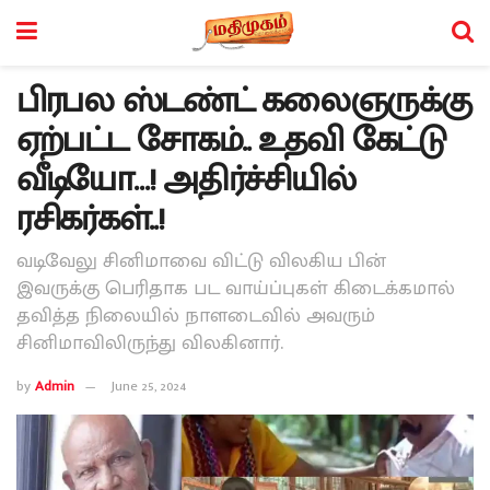
பிரபல ஸ்டண்ட் கலைஞருக்கு
ஏற்பட்ட சோகம்.. உதவி கேட்டு
வீடியோ…! அதிர்ச்சியில்
ரசிகர்கள்..!
வடிவேலு சினிமாவை விட்டு விலகிய பின்
இவருக்கு பெரிதாக பட வாய்ப்புகள் கிடைக்கமால்
தவித்த நிலையில் நாளடைவில் அவரும்
சினிமாவிலிருந்து விலகினார்.
by
Admin
June 25, 2024