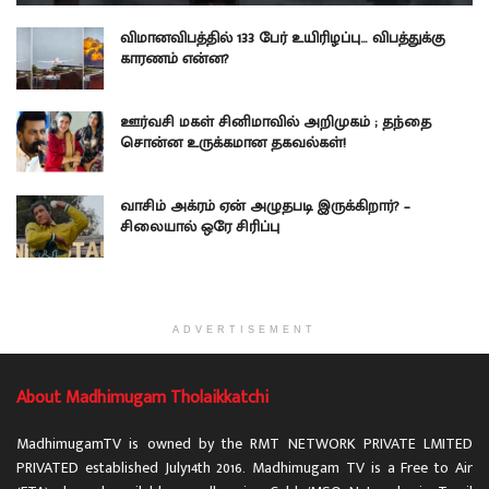
விமானவிபத்தில் 133 பேர் உயிரிழப்பு… விபத்துக்கு
காரணம் என்ன?
ஊர்வசி மகள் சினிமாவில் அறிமுகம் ; தந்தை
சொன்ன உருக்கமான தகவல்கள்!
வாசிம் அக்ரம் ஏன் அழுதபடி இருக்கிறார்? –
சிலையால் ஒரே சிரிப்பு
ADVERTISEMENT
About Madhimugam Tholaikkatchi
MadhimugamTV is owned by the RMT NETWORK PRIVATE LMITED
PRIVATED established July14th 2016. Madhimugam TV is a Free to Air