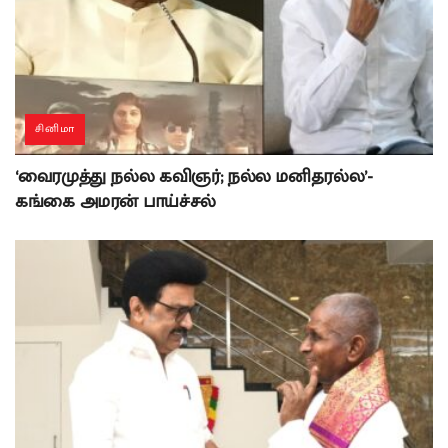
சினிமா
‘வைரமுத்து நல்ல கவிஞர்; நல்ல மனிதரல்ல’-
கங்கை அமரன் பாய்ச்சல்