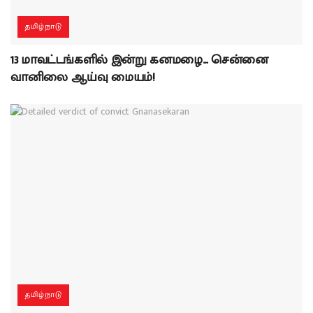
தமிழ்நாடு
13 மாவட்டங்களில் இன்று கனமழை… சென்னை
வானிலை ஆய்வு மையம்!
தமிழ்நாடு