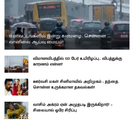
13 மாவட்டங்களில் இன்று கனமழை… சென்னை
வானிலை ஆய்வு மையம்!
விமானவிபத்தில் 133 பேர் உயிரிழப்பு… விபத்துக்கு
காரணம் என்ன?
ஊர்வசி மகள் சினிமாவில் அறிமுகம் ; தந்தை
சொன்ன உருக்கமான தகவல்கள்!
வாசிம் அக்ரம் ஏன் அழுதபடி இருக்கிறார்? –
சிலையால் ஒரே சிரிப்பு