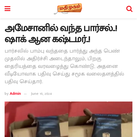
அமேசானில் வந்த பார்சல்..!
ஷாக் ஆன கஷ்டமர்..!
பார்சலில் பாம்பு வந்ததை பார்த்து அந்த பெண்
முதலில் அதிர்ச்சி அடைந்தாலும், பிறகு
தைரியத்தை வரவழைத்து கொண்டு, அதனை
வீடியோவாக பதிவு செய்து சமூக வலைதளத்தில்
பதிவு செய்தார்.
by
Admin
June 19, 2024