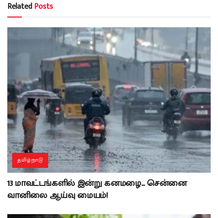
Related
Posts
தமிழ்நாடு
13 மாவட்டங்களில் இன்று கனமழை… சென்னை
வானிலை ஆய்வு மையம்!