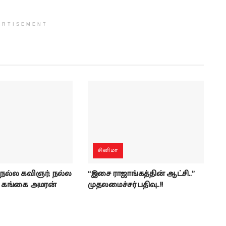
ERTISEMENT
சினிமா
 நல்ல கவிஞர்; நல்ல
“இசை ராஜாங்கத்தின் ஆட்சி..”
- கங்கை அமரன்
முதலமைச்சர் பதிவு..!!