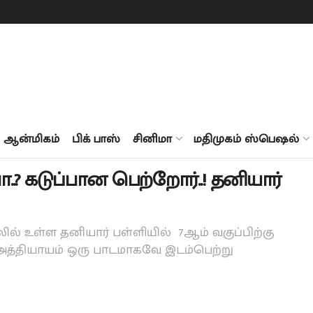
ஆன்மிகம்
பிக் பாஸ்
சினிமா
மதிமுகம் ஸ்பெஷல்
ா..? கடுப்பான பெற்றோர்..! தனியார்
ல் உள்ள தனியார் பள்ளியில் 7ஆம் வகுப்பிற்கு
ய அத்தியாயம் ஒரு பாடமாகவே இடம்பெற்று