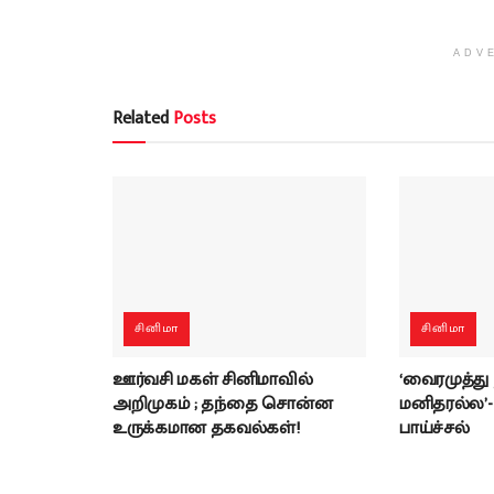
ADV
Related
Posts
சினிமா
சினிமா
ஊர்வசி மகள் சினிமாவில்
‘வைரமுத்து
அறிமுகம் ; தந்தை சொன்ன
மனிதரல்ல’
உருக்கமான தகவல்கள்!
பாய்ச்சல்