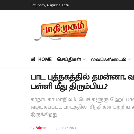
Saturday, August 8, 2026
HOME
செய்திகள்
லைப்ஃஸ்டைல்
பாட புத்தகத்தில் தமன்னா.. வ
பள்ளி மீது திரும்பிய..?
கர்நாடகா மாநிலம், பெங்களூரு ஹெப்பாலி
வழங்கப்பட்ட பாடத்தில் சிந்திகள் பற்றி
இருக்கிறது.
by
Admin
June 27, 2024