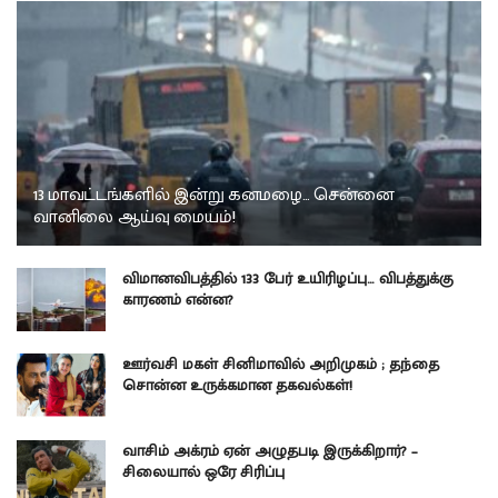
13 மாவட்டங்களில் இன்று கனமழை… சென்னை
வானிலை ஆய்வு மையம்!
விமானவிபத்தில் 133 பேர் உயிரிழப்பு… விபத்துக்கு
காரணம் என்ன?
ஊர்வசி மகள் சினிமாவில் அறிமுகம் ; தந்தை
சொன்ன உருக்கமான தகவல்கள்!
வாசிம் அக்ரம் ஏன் அழுதபடி இருக்கிறார்? –
சிலையால் ஒரே சிரிப்பு