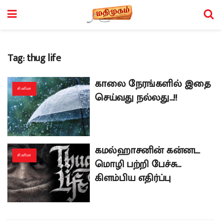
Tag:
thug life
காலை நேரங்களில் இதை
சினிமா
செய்வது நல்லது…!!
கமல்ஹாசனின் கன்னட
சினிமா
மொழி பற்றி பேச்சு…
கிளம்பிய எதிர்ப்பு