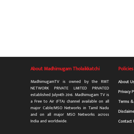
About Madhimugam Tholaikkatchi
Policies
MadhimugamTV is owned by the RMT
About U
NETWORK PRIVATE LMITED PRIVATED
Privacy P
established July14th 2016. Madhimugam TV is
a Free to Air (FTA) channel available on all
Terms & 
major Cable/MSO Networks in Tamil Nadu
Disclaim
and on all major MSO Networks across
India and worldwide.
Contact 