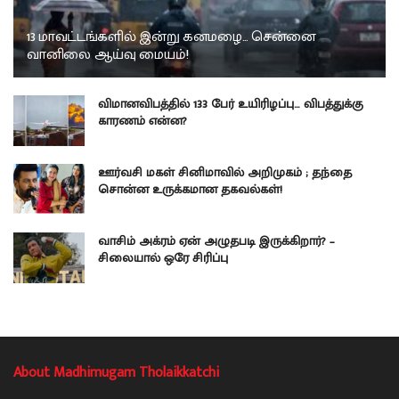
13 மாவட்டங்களில் இன்று கனமழை… சென்னை
வானிலை ஆய்வு மையம்!
விமானவிபத்தில் 133 பேர் உயிரிழப்பு… விபத்துக்கு
காரணம் என்ன?
ஊர்வசி மகள் சினிமாவில் அறிமுகம் ; தந்தை
சொன்ன உருக்கமான தகவல்கள்!
வாசிம் அக்ரம் ஏன் அழுதபடி இருக்கிறார்? –
சிலையால் ஒரே சிரிப்பு
About Madhimugam Tholaikkatchi