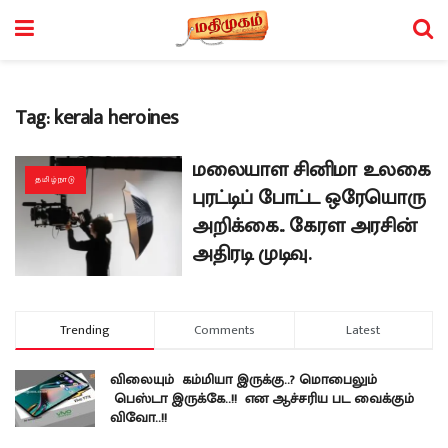
Tag:
kerala heroines
மலையாள சினிமா உலகை
தமிழ்நாடு
புரட்டிப் போட்ட ஒரேயொரு
அறிக்கை.. கேரள அரசின்
அதிரடி முடிவு.
Trending
Comments
Latest
விலையும் கம்மியா இருக்கு..? மொபைலும்
பெஸ்டா இருக்கே..!! என ஆச்சரிய பட வைக்கும்
விவோ..!!