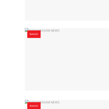
க்ரைம்
க்ரைம்