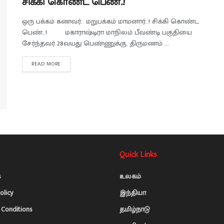
சிக்கி கொண்ட பெண்..!
ஒரு பக்கம் கணவர்.. மறுபக்கம் மாமனார்..! சிக்கி கொண்ட
பெண்..! மகாராஷ்டிரா மாநிலம் பீவண்டி பகுதியை
சேர்ந்தவர் 28வயது பெண்ணுக்கு. திருமணம் ...
READ MORE
Quick Links
s
உலகம்
olicy
இந்தியா
Conditions
தமிழ்நாடு