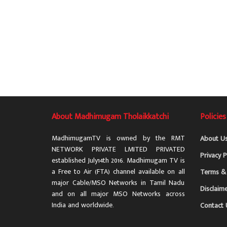
About Madhimugam Tholaikkatchi
Policies
MadhimugamTV is owned by the RMT
About U
NETWORK PRIVATE LMITED PRIVATED
Privacy P
established July14th 2016. Madhimugam TV is
a Free to Air (FTA) channel available on all
Terms & 
major Cable/MSO Networks in Tamil Nadu
Disclaim
and on all major MSO Networks across
India and worldwide.
Contact 