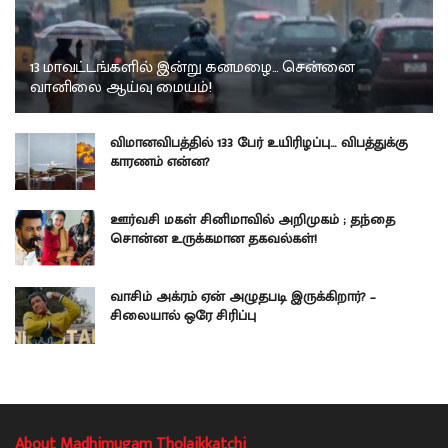
13 மாவட்டங்களில் இன்று கனமழை… சென்னை
வானிலை ஆய்வு மையம்!
விமானவிபத்தில் 133 பேர் உயிரிழப்பு… விபத்துக்கு
காரணம் என்ன?
ஊர்வசி மகள் சினிமாவில் அறிமுகம் ; தந்தை
சொன்ன உருக்கமான தகவல்கள்!
வாசிம் அக்ரம் ஏன் அழுதபடி இருக்கிறார்? –
சிலையால் ஒரே சிரிப்பு
About Madhimugam Tholaikkatchi