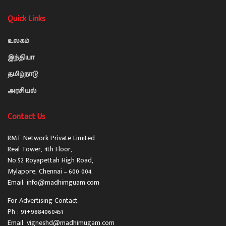
Quick Links
உலகம்
இந்தியா
தமிழ்நாடு
அரசியல்
Contact Us
RMT Network Private Limited
Real Tower, 4th Floor,
No.52 Royapettah High Road,
Mylapore, Chennai – 600 004.
Email: info@madhimguam.com
For Advertising Contact
Ph : 91+9884060451
Email: vigneshd@madhimugam.com