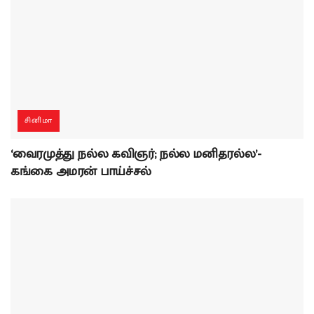
சினிமா
‘வைரமுத்து நல்ல கவிஞர்; நல்ல மனிதரல்ல’-
கங்கை அமரன் பாய்ச்சல்