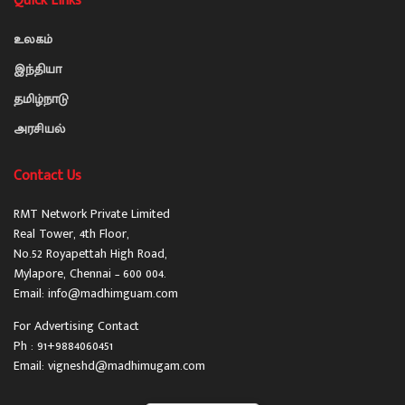
Quick Links
உலகம்
இந்தியா
தமிழ்நாடு
அரசியல்
Contact Us
RMT Network Private Limited
Real Tower, 4th Floor,
No.52 Royapettah High Road,
Mylapore, Chennai – 600 004.
Email: info@madhimguam.com
For Advertising Contact
Ph : 91+9884060451
Email: vigneshd@madhimugam.com