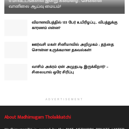
13 மாவட்டங்களில் இன்று கனமழை… சென்னை
வானிலை ஆய்வு மையம்!
விமானவிபத்தில் 133 பேர் உயிரிழப்பு… விபத்துக்கு
காரணம் என்ன?
ஊர்வசி மகள் சினிமாவில் அறிமுகம் ; தந்தை
சொன்ன உருக்கமான தகவல்கள்!
வாசிம் அக்ரம் ஏன் அழுதபடி இருக்கிறார்? –
சிலையால் ஒரே சிரிப்பு
ADVERTISEMENT
About Madhimugam Tholaikkatchi