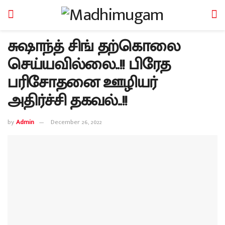
சுஷாந்த் சிங் தற்கொலை
செய்யவில்லை..!! பிரேத
பரிசோதனை ஊழியர்
அதிர்ச்சி தகவல்..!!
by
Admin
December 26, 2022