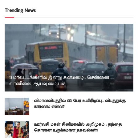
Trending News
13 மாவட்டங்களில் இன்று கனமழை… சென்னை
வானிலை ஆய்வு மையம்!
விமானவிபத்தில் 133 பேர் உயிரிழப்பு… விபத்துக்கு
காரணம் என்ன?
ஊர்வசி மகள் சினிமாவில் அறிமுகம் ; தந்தை
சொன்ன உருக்கமான தகவல்கள்!