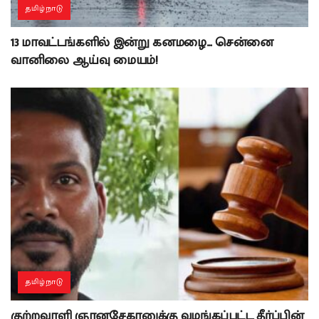
தமிழ்நாடு
13 மாவட்டங்களில் இன்று கனமழை… சென்னை
வானிலை ஆய்வு மையம்!
தமிழ்நாடு
குற்றவாளி ஞானசேகரனுக்கு வழங்கப்பட்ட தீர்ப்பின்