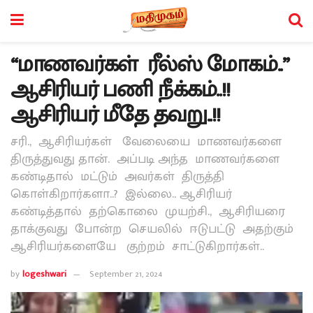
“மாணவர்கள் ரீல்ஸ் மோகம்..”
ஆசிரியர் பணி நீக்கம்..!!
ஆசிரியர் மீதே தவறு..!!
சரி., ஆசிரியர்கள் வேலையை மாணவர்களை
திருத்துவது தான். அப்படி அந்த மாணவர்களை
கண்டிதால் மட்டும் அவர்கள் திருத்தி
கொள்கிறார்களா..? இல்லை.. ஆசிரியர்
கண்டித்தால் தற்கொலை முயற்சி., ஆசிரியரை
தாக்குவது போன்ற செயலில் ஈடுபட்டு அதற்கும்
ஆசிரியர்களையே குற்றம் சாட்டுகிறார்கள்..
by
logeshwari
September 21, 2024