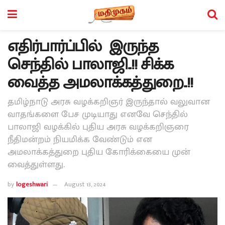
எதிர்பார்ப்பில் இருந்த
செந்தில் பாலாஜி..!! சிக்க
வைத்த அமலாக்கத்துறை..!!
தமிழ்நாடு அரசு வழக்கறிஞர் இருந்தால் வலுவான
வாதங்களை பேச முடியாது எனவே செந்தில்
பாலாஜி வழக்கில் புதிய அரசு வழக்கறிஞரை
நீதிமன்றம் நியமிக்க வேண்டும் என
அமலாக்கத்துறை புதிய கோரிக்கையை முன்
வைத்துள்ளது.
by
logeshwari
August 13, 2024