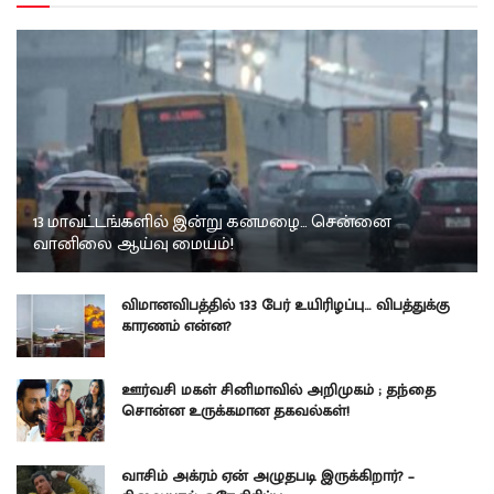
13 மாவட்டங்களில் இன்று கனமழை… சென்னை
வானிலை ஆய்வு மையம்!
விமானவிபத்தில் 133 பேர் உயிரிழப்பு… விபத்துக்கு
காரணம் என்ன?
ஊர்வசி மகள் சினிமாவில் அறிமுகம் ; தந்தை
சொன்ன உருக்கமான தகவல்கள்!
வாசிம் அக்ரம் ஏன் அழுதபடி இருக்கிறார்? –