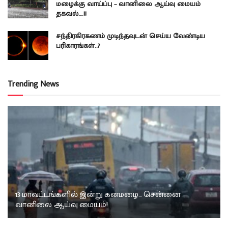
மழைக்கு வாய்ப்பு – வானிலை ஆய்வு மையம்
தகவல்….!!
சந்திரகிரகணம் முடிந்தவுடன் செய்ய வேண்டிய
பரிகாரங்கள்..?
Trending News
13 மாவட்டங்களில் இன்று கனமழை… சென்னை
வானிலை ஆய்வு மையம்!