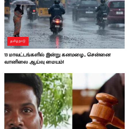
தமிழ்நாடு
13 மாவட்டங்களில் இன்று கனமழை… சென்னை
வானிலை ஆய்வு மையம்!