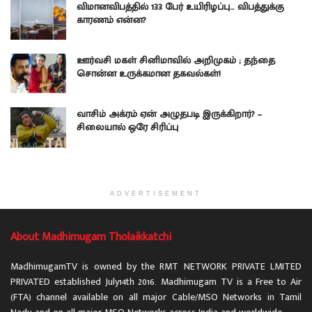
விமானவிபத்தில் 133 பேர் உயிரிழப்பு… விபத்துக்கு
காரணம் என்ன?
ஊர்வசி மகள் சினிமாவில் அறிமுகம் ; தந்தை
சொன்ன உருக்கமான தகவல்கள்!
வாசிம் அக்ரம் ஏன் அழுதபடி இருக்கிறார்? –
சிலையால் ஒரே சிரிப்பு
ADVERTISEMENT
About Madhimugam Tholaikkatchi
MadhimugamTV is owned by the RMT NETWORK PRIVATE LMITED
PRIVATED established July14th 2016. Madhimugam TV is a Free to Air
(FTA) channel available on all major Cable/MSO Networks in Tamil