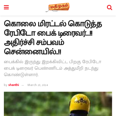
கொலை மிரட்டல் கொடுத்த
ரேபிடோ பைக் டிரைவர்…!!
அதிர்ச்சி சம்பவம்
சென்னையில்..!!
பைக்கில் இருந்து இறக்கிவிட்ட பிறகு ரேபிடோ
பைக் டிரைவர் பெண்ணிடம் அத்துமீறி நடந்து
கொண்டுள்ளார்.
by
shanthi
March 23, 2024