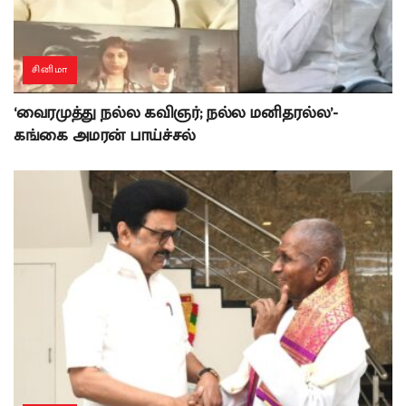
சினிமா
‘வைரமுத்து நல்ல கவிஞர்; நல்ல மனிதரல்ல’-
கங்கை அமரன் பாய்ச்சல்