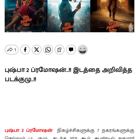
புஷ்பா 2 ப்ரமோஷன்..!! இடத்தை அறிவித்த
படக்குழு..!!
புஷ்பா 2 ப்ரமோஷன்
நிகழ்ச்சிகளுக்கு 7 நகரங்களுக்கு
செல்லும் பட குழு… கடந்த 2021 ஆம் ஆண்டில் சுகுமார்