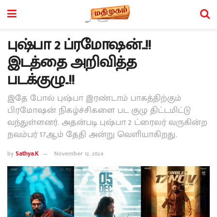
புஷ்பா 2 ப்ரமோஷன்..!!
இடத்தை அறிவித்த
படக்குழு..!!
இதே போல் புஷ்பா இரண்டாம் பாகத்திற்கும்
பிரமோஷன் நிகழ்ச்சிகளை பட குழு திட்டமிட்டு
வந்துள்ளனர். அதன்படி புஷ்பா 2 ட்ரைலர் வருகின்ற
நவம்பர் 17ஆம் தேதி அன்று வெளியாகிறது.
by
Sathya.K
November 12, 2024