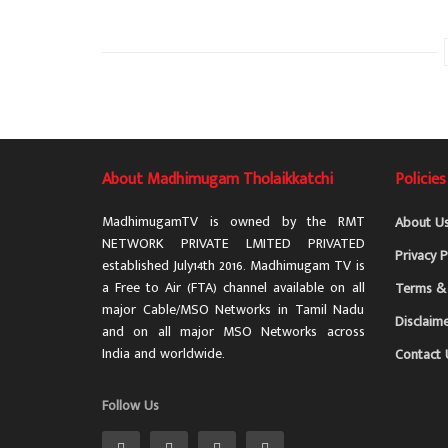
About Madhimugam Tholaikkatchi
Policies
MadhimugamTV is owned by the RMT
About U
NETWORK PRIVATE LMITED PRIVATED
Privacy P
established July14th 2016. Madhimugam TV is
a Free to Air (FTA) channel available on all
Terms & 
major Cable/MSO Networks in Tamil Nadu
Disclaim
and on all major MSO Networks across
India and worldwide.
Contact 
Follow Us