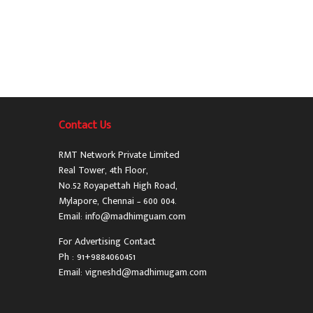
Contact Us
RMT Network Private Limited
Real Tower, 4th Floor,
No.52 Royapettah High Road,
Mylapore, Chennai – 600 004.
Email: info@madhimguam.com
For Advertising Contact
Ph : 91+9884060451
Email: vigneshd@madhimugam.com