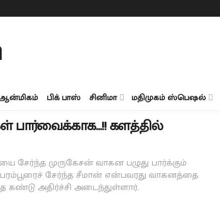
ஆன்மிகம்
பிக் பாஸ்
சினிமா
மதிமுகம் ஸ்பெஷல்
் பார்வைக்காக…!! களத்தில்
 சேர்ந்த முருகேசன் வாகன பழுது பார்க்கும்
 பரம்பூரைச் சேர்ந்த சீமான் என்பவரது வாகனத்தை
ை கண்டு அதிர்ச்சி அடைந்துள்ளார்.