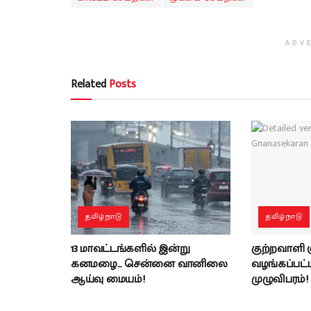
ADV
Related
Posts
தமிழ்நாடு
தமிழ்நாடு
13 மாவட்டங்களில் இன்று
குற்றவாளி
கனமழை… சென்னை வானிலை
வழங்கப்பட்ட 
ஆய்வு மையம்!
முழுவிபரம்!