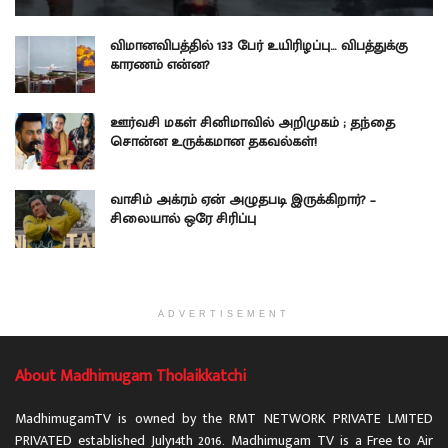
விமானவிபத்தில் 133 பேர் உயிரிழப்பு… விபத்துக்கு
காரணம் என்ன?
ஊர்வசி மகள் சினிமாவில் அறிமுகம் ; தந்தை
சொன்ன உருக்கமான தகவல்கள்!
வாசிம் அக்ரம் ஏன் அழுதபடி இருக்கிறார்? –
சிலையால் ஒரே சிரிப்பு
ADVERTISEMENT
About Madhimugam Tholaikkatchi
MadhimugamTV is owned by the RMT NETWORK PRIVATE LMITED
PRIVATED established July14th 2016. Madhimugam TV is a Free to Air