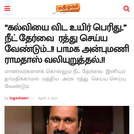
“கல்வியை விட உயிர் பெரிது..”
நீட் தேர்வை ரத்து செய்ய
வேண்டும்…!! பாமக அன்புமணி
ராமதாஸ் வலியுறுத்தல்..!!
மாணவர்களைக் கொல்லும் நீட் தேர்வை இனியும்
தாமதிக்காமல் மத்திய அரசு ரத்து செய்ய செய்ய
வேண்டும்.
by
logeshwari
April 4, 2025