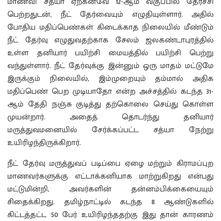
மாணவி சத்யா ஏற்கனவே 12-ஆம் வகுப்பில் தேர்ச்சி
பெற்றதுடன், நீட் தேர்வையும் எழுதியுள்ளார். அதில்
போதிய மதிப்பெண்கள் கிடைக்காத நிலையில் மீண்டும்
நீட் தேர்வு எழுதுவதற்காக சேலம் ஜலகண்டாபுரத்தில்
உள்ள தனியார் பயிற்சி மையத்தில் பயிற்சி பெற்று
வந்துள்ளார். நீட் தேர்வுக்கு இன்னும் ஒரு மாதம் மட்டுமே
இருக்கும் நிலையில், இம்முறையும் தம்மால் அதிக
மதிப்பெண் பெற முடியாதோ என்ற அச்சத்தில் கடந்த 31-
ஆம் தேதி நஞ்சு குடித்து தற்கொலை செய்து கொள்ள
முயன்றார். அதைத் தொடர்ந்து தனியார்
மருத்துவமனையில் சேர்க்கப்பட்ட சத்யா நேற்று
உயிரிழந்திருக்கிறார்.
நீட் தேர்வு மருத்துவப் படிப்பை ஏழை மற்றும் கிராமப்புற
மாணவர்களுக்கு எட்டாக்கனியாக மாற்றுகிறது என்பது
மட்டுமின்றி, அவர்களின் தன்னம்பிக்கையையும்
சிதைக்கிறது. தமிழ்நாட்டில் கடந்த 8 ஆண்டுகளில்
கிட்டத்தட்ட 50 பேர் உயிரிழந்ததற்கு இது தான் காரணம்