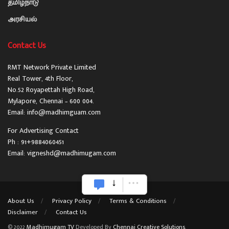
தமிழ்நாடு
அரசியல்
Contact Us
RMT Network Private Limited
Real Tower, 4th Floor,
No.52 Royapettah High Road,
Mylapore, Chennai – 600 004.
Email: info@madhimguam.com
For Advertising Contact
Ph : 91+9884060451
Email: vigneshd@madhimugam.com
About Us
Privacy Policy
Terms & Conditions
Disclaimer
Contact Us
© 2022
Madhimugam TV
Developed By
Chennai Creative Solutions
.