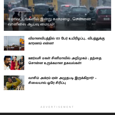
13 மாவட்டங்களில் இன்று கனமழை… சென்னை
வானிலை ஆய்வு மையம்!
விமானவிபத்தில் 133 பேர் உயிரிழப்பு… விபத்துக்கு
காரணம் என்ன?
ஊர்வசி மகள் சினிமாவில் அறிமுகம் ; தந்தை
சொன்ன உருக்கமான தகவல்கள்!
வாசிம் அக்ரம் ஏன் அழுதபடி இருக்கிறார்? –
சிலையால் ஒரே சிரிப்பு
ADVERTISEMENT