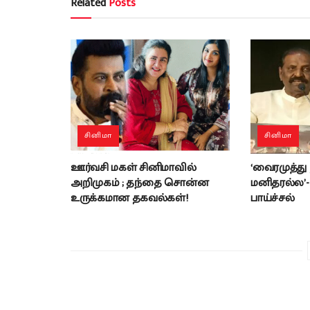
Related
Posts
சினிமா
சினிமா
ஊர்வசி மகள் சினிமாவில்
‘வைரமுத்து
அறிமுகம் ; தந்தை சொன்ன
மனிதரல்ல’
உருக்கமான தகவல்கள்!
பாய்ச்சல்