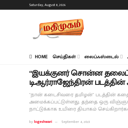
Saturday, August 8, 2026
HOME
செய்திகள்
லைப்ஃஸ்டைல்
“இயக்குனர் சொன்ன தலைப்பு 
டி.ஆர்.ராஜேந்திரன் படத்தின் 
"நான் கடைசிவரை தமிழன்" படத்தின் கதை 
அமைக்கப்பட்டுள்ளது. தந்தை ஒரு விஞ்ஞ
நாட்டுக்காக உயிரை தியாகம் செய்கிறார்க
by
logeshwari
September 4, 2023