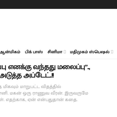
ஆன்மிகம்
பிக் பாஸ்
சினிமா
மதிமுகம் ஸ்பெஷல்
எனக்கு வந்தது மலைப்பு”..,
அடுத்த அப்டேட்..!!
மிகவும் மாறுபட்ட விதத்தில்
ானி. மகன் ஒரு ராணுவ வீரன். இருவருமே
ள். எதற்காக, ஏன் என்பதுதான் கதை.