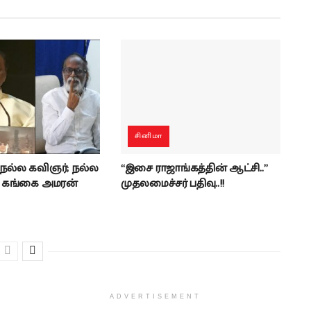
சினிமா
 நல்ல கவிஞர்; நல்ல
“இசை ராஜாங்கத்தின் ஆட்சி..”
- கங்கை அமரன்
முதலமைச்சர் பதிவு..!!
ADVERTISEMENT