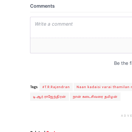
Tags:
#T.R.Rajendran
Naan kadaisi varai thamilan 
டி.ஆர்.ராஜேந்திரன்
நான் கடைசிவரை தமிழன்
ADV