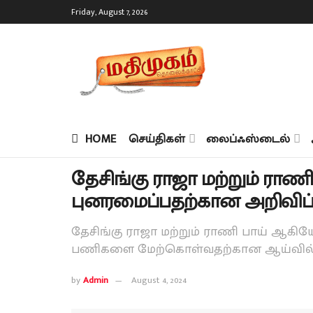
Friday, August 7, 2026
HOME
செய்திகள்
லைப்ஃஸ்டைல்
தேசிங்கு ராஜா மற்றும் ரா
புனரமைப்பதற்கான அறிவிப்ப
தேசிங்கு ராஜா மற்றும் ராணி பாய் ஆகி
பணிகளை மேற்கொள்வதற்கான ஆய்வில் அமை
by
Admin
August 4, 2024