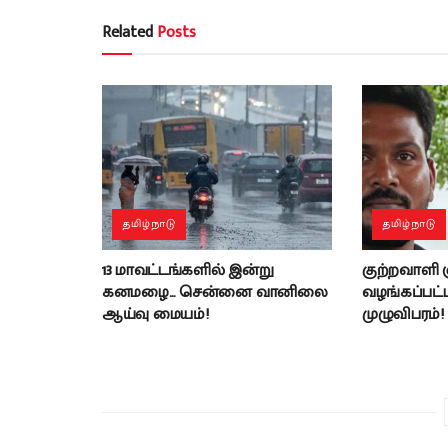
Related
Posts
தமிழ்நாடு
தமிழ்நாடு
13 மாவட்டங்களில் இன்று
குற்றவாளி
கனமழை… சென்னை வானிலை
வழங்கப்பட்ட 
ஆய்வு மையம்!
முழுவிபரம்!