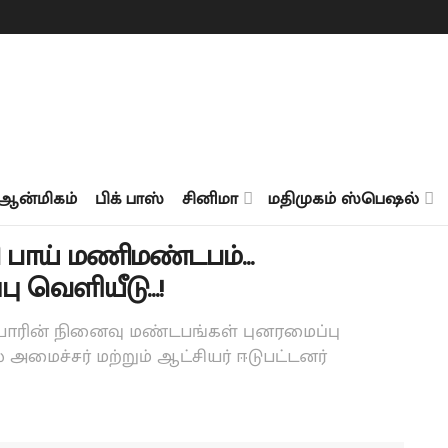
ஆன்மிகம்
பிக் பாஸ்
சினிமா
மதிமுகம் ஸ்பெஷல்
ணி பாய் மணிமண்டபம்…
ு வெளியீடு…!
யோரின் நினைவு மண்டபங்கள் புனரமைப்பு
ச்சர் மற்றும் ஆட்சியர் ஈடுபட்டனர்