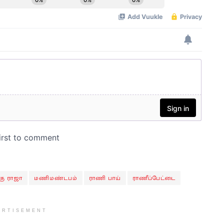
கு ராஜா
மணிமண்டபம்
ராணி பாய்
ராணீப்பேட்டை
ERTISEMENT