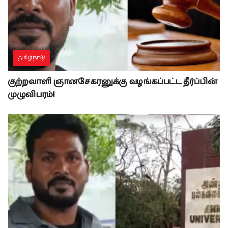
தமிழ்நாடு
குற்றவாளி ஞானசேகரனுக்கு வழங்கப்பட்ட தீர்ப்பின்
முழுவிபரம்!