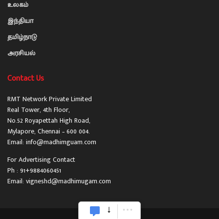
உலகம்
இந்தியா
தமிழ்நாடு
அரசியல்
Contact Us
RMT Network Private Limited
Real Tower, 4th Floor,
No.52 Royapettah High Road,
Mylapore, Chennai – 600 004.
Email: info@madhimguam.com
For Advertising Contact
Ph : 91+9884060451
Email: vigneshd@madhimugam.com