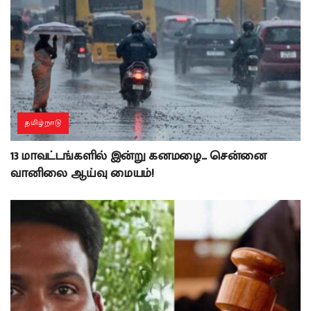
தமிழ்நாடு
13 மாவட்டங்களில் இன்று கனமழை… சென்னை
வானிலை ஆய்வு மையம்!