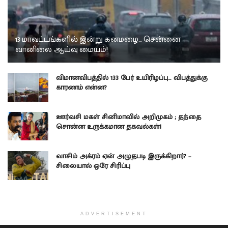
13 மாவட்டங்களில் இன்று கனமழை… சென்னை
வானிலை ஆய்வு மையம்!
விமானவிபத்தில் 133 பேர் உயிரிழப்பு… விபத்துக்கு
காரணம் என்ன?
ஊர்வசி மகள் சினிமாவில் அறிமுகம் ; தந்தை
சொன்ன உருக்கமான தகவல்கள்!
வாசிம் அக்ரம் ஏன் அழுதபடி இருக்கிறார்? –
சிலையால் ஒரே சிரிப்பு
ADVERTISEMENT