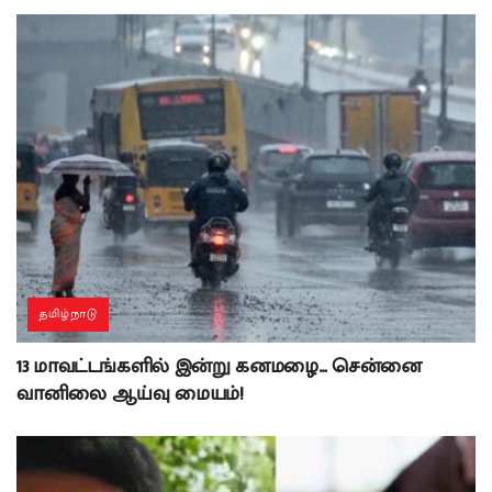
தமிழ்நாடு
13 மாவட்டங்களில் இன்று கனமழை… சென்னை
வானிலை ஆய்வு மையம்!