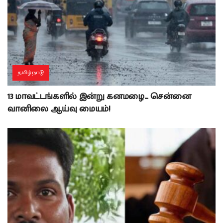
தமிழ்நாடு
13 மாவட்டங்களில் இன்று கனமழை… சென்னை
வானிலை ஆய்வு மையம்!