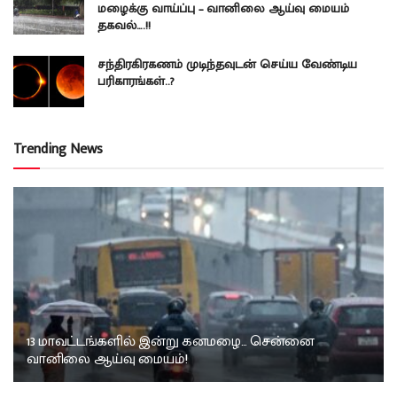
மழைக்கு வாய்ப்பு – வானிலை ஆய்வு மையம்
தகவல்….!!
சந்திரகிரகணம் முடிந்தவுடன் செய்ய வேண்டிய
பரிகாரங்கள்..?
Trending News
13 மாவட்டங்களில் இன்று கனமழை… சென்னை
வானிலை ஆய்வு மையம்!