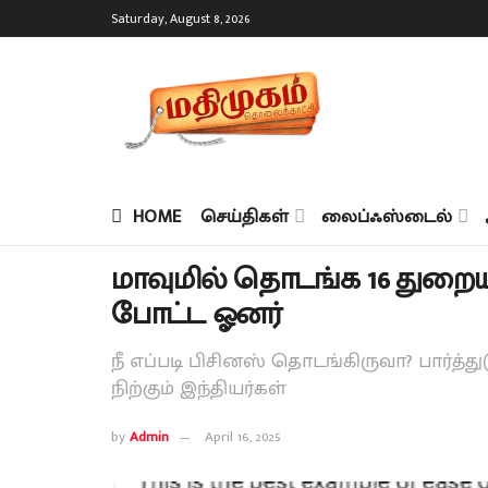
Saturday, August 8, 2026
HOME
செய்திகள்
லைப்ஃஸ்டைல்
மாவுமில் தொடங்க 16 துறையிட
போட்ட ஓனர்
நீ எப்படி பிசினஸ் தொடங்கிருவா? பார்த்த
நிற்கும் இந்தியர்கள்
by
Admin
April 16, 2025