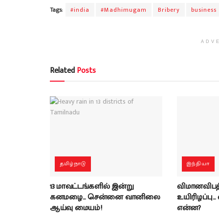
Tags:
#india
#Madhimugam
Bribery
business
ADV
Related
Posts
தமிழ்நாடு
இந்தியா
13 மாவட்டங்களில் இன்று
விமானவிபத்த
கனமழை… சென்னை வானிலை
உயிரிழப்பு…
ஆய்வு மையம்!
என்ன?