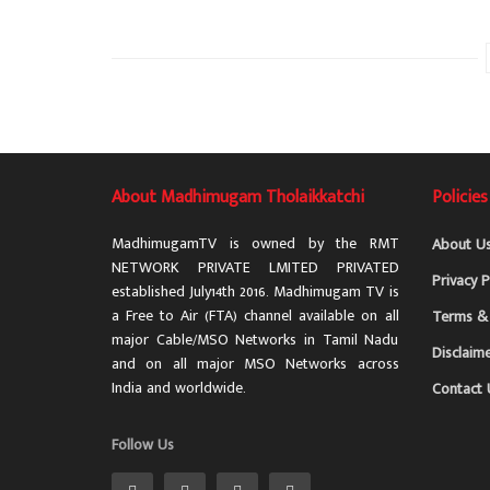
About Madhimugam Tholaikkatchi
Policies
MadhimugamTV is owned by the RMT
About U
NETWORK PRIVATE LMITED PRIVATED
Privacy P
established July14th 2016. Madhimugam TV is
a Free to Air (FTA) channel available on all
Terms & 
major Cable/MSO Networks in Tamil Nadu
Disclaim
and on all major MSO Networks across
India and worldwide.
Contact 
Follow Us