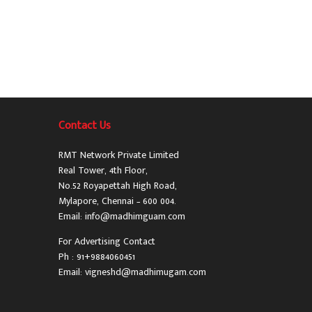
Contact Us
RMT Network Private Limited
Real Tower, 4th Floor,
No.52 Royapettah High Road,
Mylapore, Chennai – 600 004.
Email: info@madhimguam.com
For Advertising Contact
Ph : 91+9884060451
Email: vigneshd@madhimugam.com