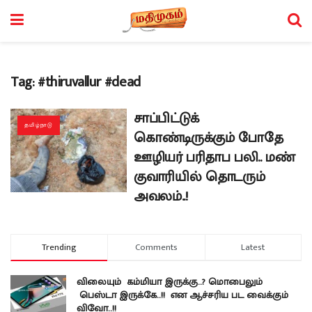
Tag:
#thiruvallur #dead
சாப்பிட்டுக்
தமிழ்நாடு
கொண்டிருக்கும் போதே
ஊழியர் பரிதாப பலி.. மண்
குவாரியில் தொடரும்
அவலம்..!
Trending
Comments
Latest
விலையும் கம்மியா இருக்கு..? மொபைலும்
பெஸ்டா இருக்கே..!! என ஆச்சரிய பட வைக்கும்
விவோ..!!