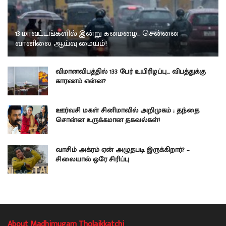
13 மாவட்டங்களில் இன்று கனமழை… சென்னை
வானிலை ஆய்வு மையம்!
விமானவிபத்தில் 133 பேர் உயிரிழப்பு… விபத்துக்கு
காரணம் என்ன?
ஊர்வசி மகள் சினிமாவில் அறிமுகம் ; தந்தை
சொன்ன உருக்கமான தகவல்கள்!
வாசிம் அக்ரம் ஏன் அழுதபடி இருக்கிறார்? –
சிலையால் ஒரே சிரிப்பு
About Madhimugam Tholaikkatchi