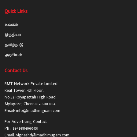
Quick Links
உலகம்
இந்தியா
தமிழ்நாடு
அரசியல்
Contact Us
RMT Network Private Limited
Real Tower, 4th Floor,
No.52 Royapettah High Road,
Mylapore, Chennai – 600 004.
Email: info@madhimguam.com
For Advertising Contact
Ph : 91+9884060451
Email: vigneshd@madhimugam.com