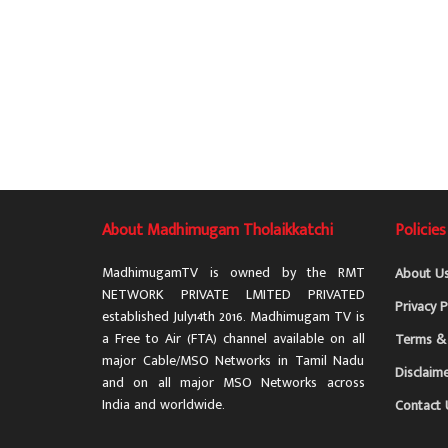
About Madhimugam Tholaikkatchi
Policies
MadhimugamTV is owned by the RMT
About U
NETWORK PRIVATE LMITED PRIVATED
Privacy P
established July14th 2016. Madhimugam TV is
a Free to Air (FTA) channel available on all
Terms & 
major Cable/MSO Networks in Tamil Nadu
Disclaim
and on all major MSO Networks across
India and worldwide.
Contact 