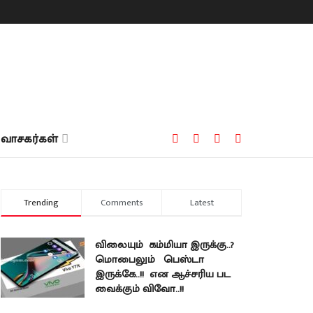
வாசகர்கள்
Trending
Comments
Latest
விலையும் கம்மியா இருக்கு..?
மொபைலும் பெஸ்டா
இருக்கே..!! என ஆச்சரிய பட
வைக்கும் விவோ..!!