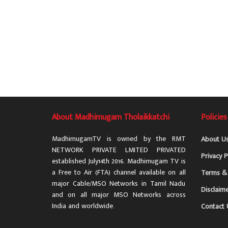
About Madhimugam Tholaikkatchi
Policies
MadhimugamTV is owned by the RMT
About U
NETWORK PRIVATE LMITED PRIVATED
Privacy P
established July14th 2016. Madhimugam TV is
a Free to Air (FTA) channel available on all
Terms & 
major Cable/MSO Networks in Tamil Nadu
Disclaim
and on all major MSO Networks across
India and worldwide.
Contact 