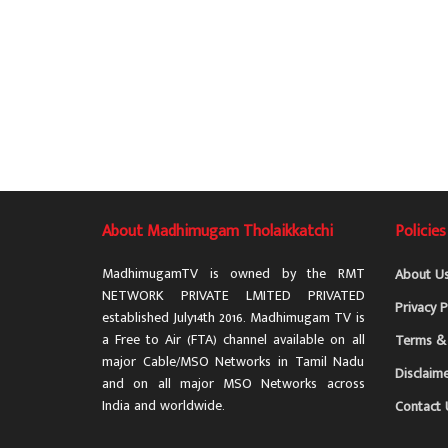
About Madhimugam Tholaikkatchi
Policies
MadhimugamTV is owned by the RMT
About U
NETWORK PRIVATE LMITED PRIVATED
Privacy P
established July14th 2016. Madhimugam TV is
a Free to Air (FTA) channel available on all
Terms & 
major Cable/MSO Networks in Tamil Nadu
Disclaim
and on all major MSO Networks across
India and worldwide.
Contact 