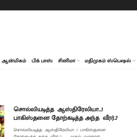
ஆன்மிகம்
பிக் பாஸ்
சினிமா
மதிமுகம் ஸ்பெஷல்
சொல்லியடித்த ஆஸ்திரேலியா…!
பாகிஸ்தனை தோற்கடித்த அந்த வீரர்..?
சொல்லியடித்த ஆஸ்திரேலியா...! பாகிஸ்தனை
தோற்கடித்த அந்த வீரர்..? முதல் ஒருநாள்