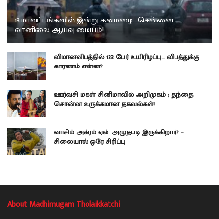
13 மாவட்டங்களில் இன்று கனமழை… சென்னை
வானிலை ஆய்வு மையம்!
விமானவிபத்தில் 133 பேர் உயிரிழப்பு… விபத்துக்கு
காரணம் என்ன?
ஊர்வசி மகள் சினிமாவில் அறிமுகம் ; தந்தை
சொன்ன உருக்கமான தகவல்கள்!
வாசிம் அக்ரம் ஏன் அழுதபடி இருக்கிறார்? –
சிலையால் ஒரே சிரிப்பு
About Madhimugam Tholaikkatchi