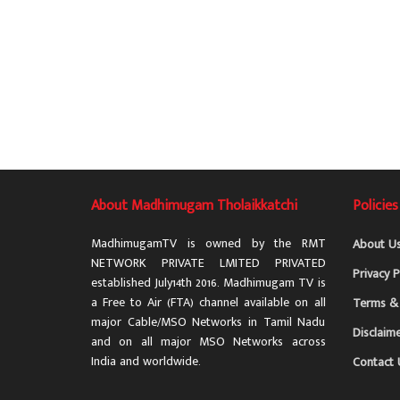
About Madhimugam Tholaikkatchi
Policies
MadhimugamTV is owned by the RMT
About U
NETWORK PRIVATE LMITED PRIVATED
Privacy P
established July14th 2016. Madhimugam TV is
a Free to Air (FTA) channel available on all
Terms & 
major Cable/MSO Networks in Tamil Nadu
Disclaim
and on all major MSO Networks across
India and worldwide.
Contact 