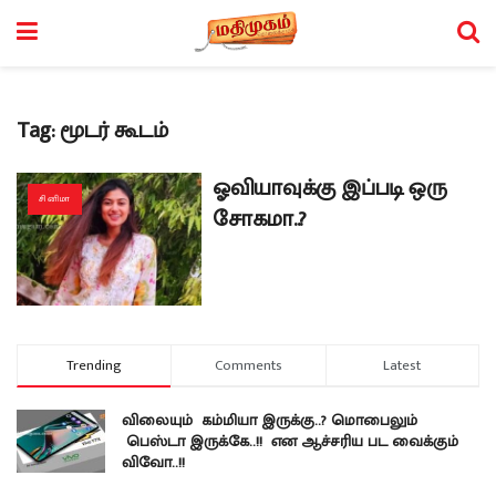
Tag:
மூடர் கூடம்
ஓவியாவுக்கு இப்படி ஒரு
சினிமா
சோகமா..?
Trending
Comments
Latest
விலையும் கம்மியா இருக்கு..? மொபைலும்
பெஸ்டா இருக்கே..!! என ஆச்சரிய பட வைக்கும்
விவோ..!!