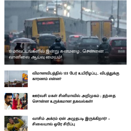
13 மாவட்டங்களில் இன்று கனமழை… சென்னை
வானிலை ஆய்வு மையம்!
விமானவிபத்தில் 133 பேர் உயிரிழப்பு… விபத்துக்கு
காரணம் என்ன?
ஊர்வசி மகள் சினிமாவில் அறிமுகம் ; தந்தை
சொன்ன உருக்கமான தகவல்கள்!
வாசிம் அக்ரம் ஏன் அழுதபடி இருக்கிறார்? –
சிலையால் ஒரே சிரிப்பு