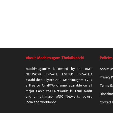
About Madhimugam Tholaikkatchi
Policies
MadhimugamTV is owned by the RMT
About U
NETWORK PRIVATE LMITED PRIVATED
Privacy P
established July14th 2016. Madhimugam TV is
a Free to Air (FTA) channel available on all
Terms & 
major Cable/MSO Networks in Tamil Nadu
Disclaim
and on all major MSO Networks across
India and worldwide.
Contact 